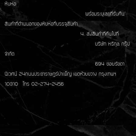
หีบห่อ
พร้อมระบุเลขที่รับคืน
สินค้าที่ด้านนอกของหีบห่อที่บรรจุสินค้า
4. ส่งสินค้าที่คืนไปที่
บริษัท หริกุล กรุ๊ป
จำกัด
694 ซอยรัชดา
นิเวศน์ 24ถนนประชาราษฎร์บำเพ็ญ เขตห้วยขวาง กรุงเทพฯ
10310 โทร 02-274-2456