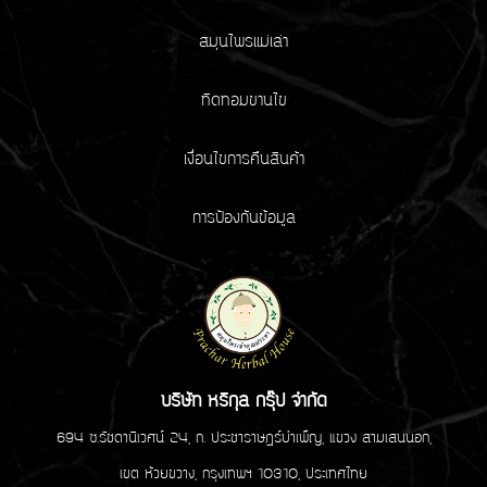
สมุนไพรแม่เล่า
ทิดทอมขานไข
เงื่อนไขการคืนสินค้า
การป้องกันข้อมูล
บริษัท หริกุล กรุ๊ป จำกัด
694 ซ.รัชดานิเวศน์ 24, ถ. ประชาราษฏร์บำเพ็ญ, แขวง สามเสนนอก,
เขต ห้วยขวาง, กรุงเทพฯ 10310, ประเทศไทย