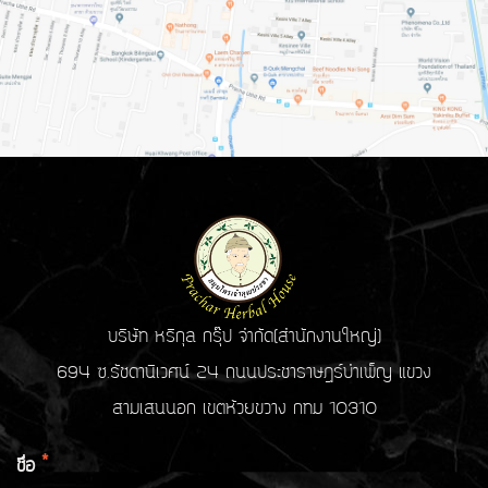
บริษัท หริกุล กรุ๊ป จำกัด(สำนักงานใหญ่)
694 ซ.รัชดานิเวศน์ 24 ถนนประชาราษฎร์บำเพ็ญ แขวง
สามเสนนอก เขตห้วยขวาง กทม 10310
ชื่อ
*