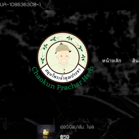
UA-108636308-1
หน้าหลัก
สิน
เฮอร์เบิลบาล์ม, ไพล
฿59