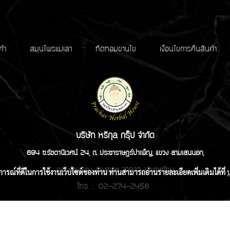
ค้า
สมุนไพรแม่เล่า
ทิดทอมขานไข
เงื่อนไขการคืนสินค้า
บริษัท หริกุล กรุ๊ป จำกัด
694 ซ.รัชดานิเวศน์ 24, ถ. ประชาราษฏร์บำเพ็ญ, แขวง สามเสนนอก,
เขต ห้วยขวาง, กรุงเทพฯ 10310, ประเทศไทย
บการณ์ที่ดีในการใช้งานเว็บไซต์ของท่าน ท่านสามารถอ่านรายละเอียดเพิ่มเติมได้ที่
โทร. : 02-274-2456