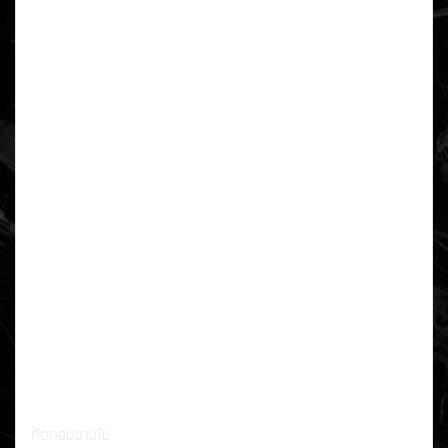
ทิดทอมขานไข