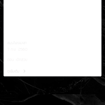
สมุนไพรแม่เล่า
7 ก.ย. 2560
ตอน...เด็กสวย
ดูเพิ่มเติม