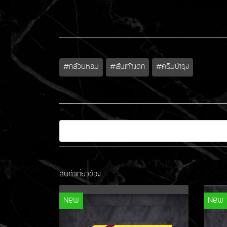
#กล้วยหอม
#ส้นเท้าแตก
#ครีมบำรุง
สินค้าเกี่ยวข้อง
New
New