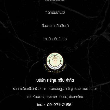
ทิดทอมขานไข
เงื่อนไขการคืนสินค้า
การป้องกันข้อมูล
บริษัท หริกุล กรุ๊ป จำกัด
694 ซ.รัชดานิเวศน์ 24, ถ. ประชาราษฏร์บำเพ็ญ, แขวง สามเสนนอก,
เขต ห้วยขวาง, กรุงเทพฯ 10310, ประเทศไทย
โทร. : 02-274-2456