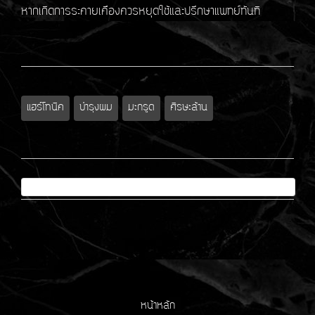
หากเกิดการระคายเคืองควรหยุดใช้และปรึกษาแพทย์ทันที
แฮร์โทนิค
บำรุงผม
มะกรูด
ศีรษะล้าน
หน้าหลัก