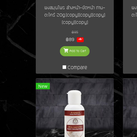
ผงสมุนไพร ล้างหน้า-ขัดหน้า ถ่าน-
ผง
ตะไคร้ 20g.(copy)(copy)(copy)
ตะ
(copy)(copy)
฿95
฿89
-6%
Add to Cart
Compare
New