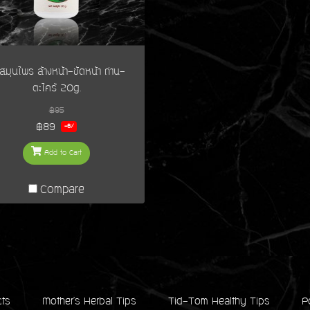
สมุนไพร ล้างหน้า-ขัดหน้า ถ่าน-
ตะไคร้ 20g.
฿95
฿89
-6%
Add to Cart
Compare
cts
Mother's Herbal Tips
Tid-Tom Healthy Tips
P