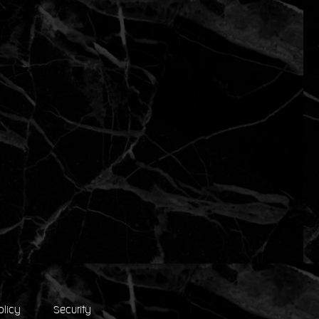
olicy
Security