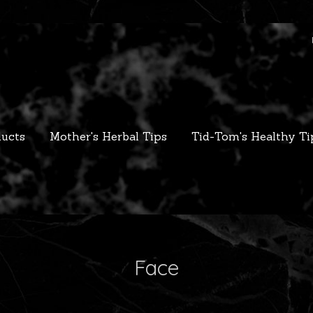
ucts
Mother's Herbal Tips
Tid-Tom's Healthy Ti
Face