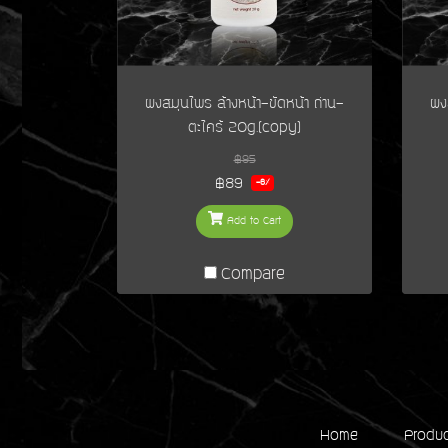
ผงสมุนไพร ล้างหน้า-ขัดหน้า ถ่าน-
ผง
ตะไคร้ 20g.(copy)
฿95
฿89
-6%
Add to Cart
Compare
Home
Produ