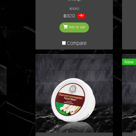
฿380
฿320
-16%
Add to Cart
Compare
New