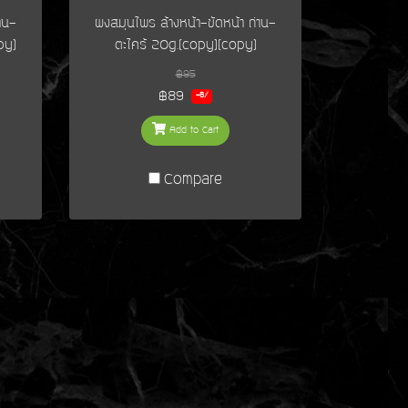
าน-
ผงสมุนไพร ล้างหน้า-ขัดหน้า ถ่าน-
py)
ตะไคร้ 20g.(copy)(copy)
฿95
฿89
-6%
Add to Cart
Compare