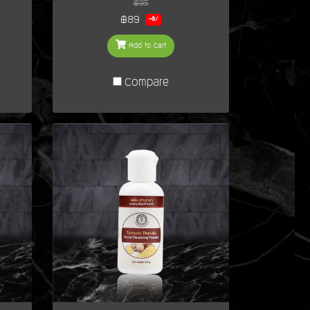
฿95
฿89
-6%
Add to Cart
Compare