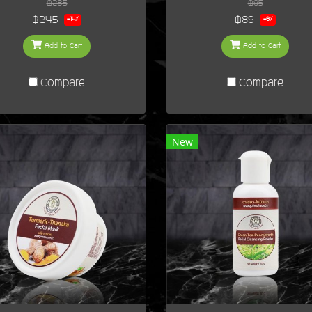
฿285
฿95
฿245
฿89
-14%
-6%
Add to Cart
Add to Cart
Compare
Compare
New